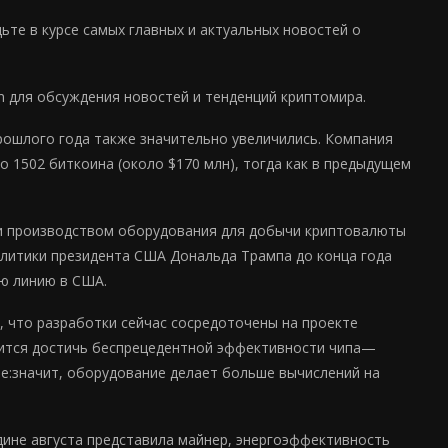
те в курсе самых главных и актуальных новостей о
m для обсуждения новостей и тенденций криптомира.
прошлого года также значительно увеличились. Компания
о 1502 биткоина (около $170 млн), тогда как в предыдущем
 и производством оборудования для добычи криптовалюты
олитики президента США Дональда Трампа до конца года
ю линию в США.
, что разработки сейчас сосредоточены на проекте
мится достичь беспрецедентной эффективности чипа—
ше:значит, оборудование делает больше вычислений на
дине августа представила майнер, энергоэффективность