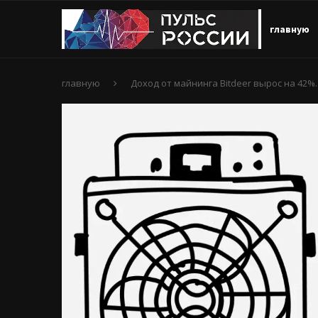
главную
главную
Доход от майнинга Bitdeer вырос на 42