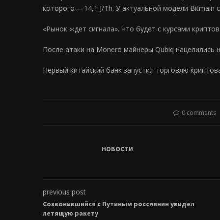
которого— 14,1 J/Th. У актуальной модели Bitmain
«Рынок ждет сигнала». Что будет с курсами крипт
После атаки на Monero майнеры Qubiq нацелились н
Первый китайский банк запустил торговлю криптов
0 comments
НОВОСТИ
previous post
Cозвонившийся с Путиным россиянин увидел
летящую ракету