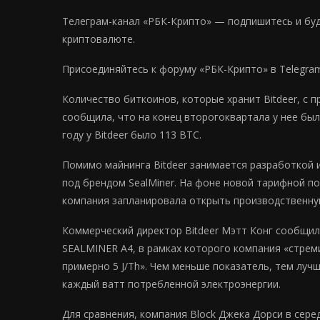
Телеграм-канал «РБК-Крипто» — подпишитесь и будь
криптовалюте.
Присоединяйтесь к форуму «РБК-Крипто» в Telegra
Количество биткоинов, которые хранит Bitdeer, с 
сообщила, что на конец второгоквартала у нее был
году у Bitdeer было 113 BTC.
Помимо майнинга Bitdeer занимается разработкой
под брендом SealMiner. На фоне новой тарифной п
компания запланировала открыть производственну
Коммерческий директор Bitdeer Мэтт Конг сообщил
SEALMINER A4, в рамках которого компания «стре
примерно 5 J/Th». Чем меньше показатель, тем луч
каждый ватт потребленной электроэнергии.
Для сравнения, компания Block Джека Дорси в сере