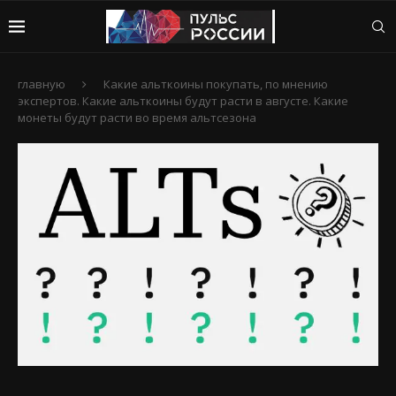
главную
Какие альткоины покупать, по мнению
экспертов. Какие альткоины будут расти в августе. Какие
монеты будут расти во время альтсезона