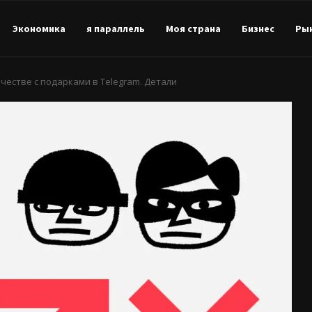
Экономика
я параллель
Моя страна
Бизнес
Ры
естве с подарками в Telegram. Детали