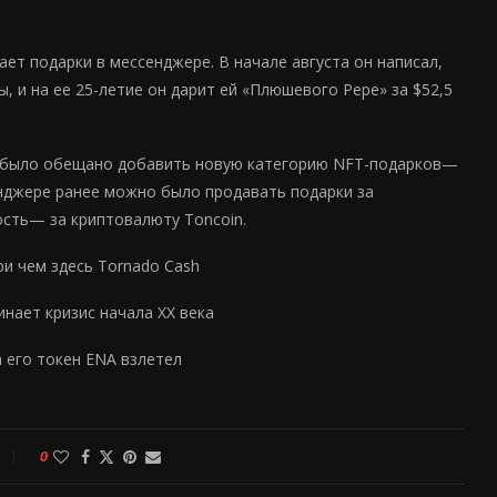
ет подарки в мессенджере. В начале августа он написал,
, и на ее 25-летие он дарит ей «Плюшевого Pepe» за $52,5
м было обещано добавить новую категорию NFT-подарков—
нджере ранее можно было продавать подарки за
ость— за криптовалюту Toncoin.
и чем здесь Tornado Cash
нает кризис начала XX века
а его токен ENA взлетел
0