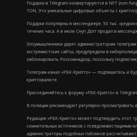
Подарки в Telegram конвертируются в NFT (non-fun
TON. Это уникальные цифровые объекты с криптог
Подарки популярны в мессенджере. 50 тыс. «редких»
течение часа. А в июле Снуп Догг продал в мессен
Злоумышленники дарят администраторам телеграм-к
экстремистские сайты, предупредили в киберполиц
заблокировать Роскомнадзор, поскольку подписчик
Телеграм-канал «РБК-Крипто» — подпишитесь и будь
криптовалюте.
Присоединяйтесь к форуму «РБК-Крипто» в Telegra
В полиции рекомендуют регулярно просматривать в
Редакция «РБК-Крипто» может подтвердить этот тре
сомнительных источников с псевдоинвестициями и
администраторы подобных пабликов рассчитывают, 