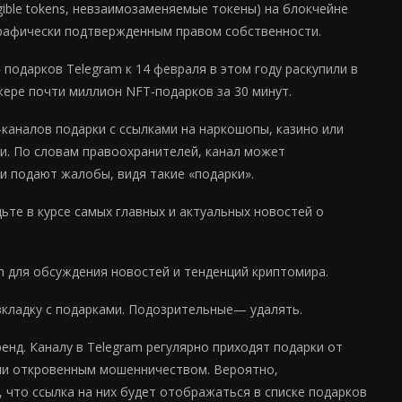
gible tokens, невзаимозаменяемые токены) на блокчейне
рафически подтвержденным правом собственности.
 подарков Telegram к 14 февраля в этом году раскупили в
джере почти миллион NFT-подарков за 30 минут.
аналов подарки с ссылками на наркошопы, казино или
ии. По словам правоохранителей, канал может
и подают жалобы, видя такие «подарки».
те в курсе самых главных и актуальных новостей о
m для обсуждения новостей и тенденций криптомира.
кладку с подарками. Подозрительные— удалять.
нд. Каналу в Telegram регулярно приходят подарки от
ли откровенным мошенничеством. Вероятно,
что ссылка на них будет отображаться в списке подарков