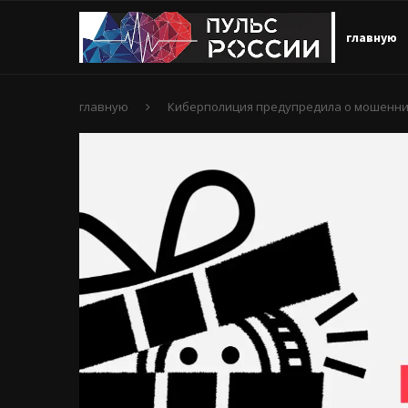
главную
главную
Киберполиция предупредила о мошеннич