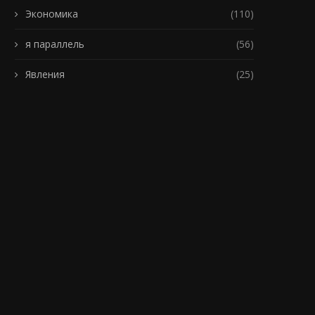
Экономика
(110)
я параллель
(56)
Явления
(25)