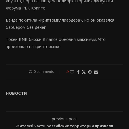
«Ну что, пора на завод?» Подборка горячих дискуссий
Форума РБК Крипто
Банда похитила «криптомиллиардера», но он оказался
барбером без денег
Токен BNB биржи Binance обновил максимум. Что
произошло на крипторынке
0 comments
0
НОВОСТИ
previous post
Жителей части российских территории призвали