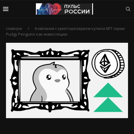
главную
Компания с крипторезервом купила NFT серии
Pudgy Penguins как инвестицию