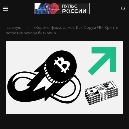
главную
«Короче, фомо, фомо». Как Форум РБК-Крипто
встретил рекорд биткоина