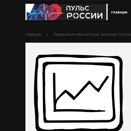
главную
главную
Первый китайский банк запустил торго