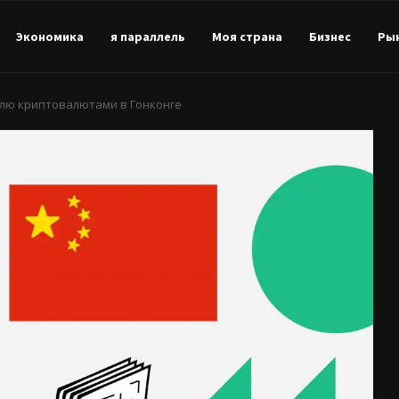
Экономика
я параллель
Моя страна
Бизнес
Ры
влю криптовалютами в Гонконге