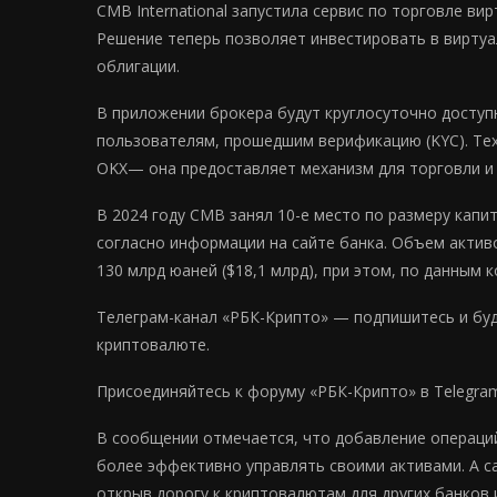
CMB International запустила сервис по торговле в
Решение теперь позволяет инвестировать в виртуа
облигации.
В приложении брокера будут круглосуточно доступн
пользователям, прошедшим верификацию (KYC). Тех
OKX— она предоставляет механизм для торговли и
В 2024 году CMB занял 10-е место по размеру капит
согласно информации на сайте банка. Объем активо
130 млрд юаней ($18,1 млрд), при этом, по данным
Телеграм-канал «РБК-Крипто» — подпишитесь и будь
криптовалюте.
Присоединяйтесь к форуму «РБК-Крипто» в Telegra
В сообщении отмечается, что добавление операци
более эффективно управлять своими активами. А са
открыв дорогу к криптовалютам для других банков 