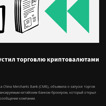
пустил торговлю криптовалютами
нка China Merchants Bank (CMB), объявила о запуске торгов
нансируемым китайским банком брокером, который открыл
 сообщении компании.