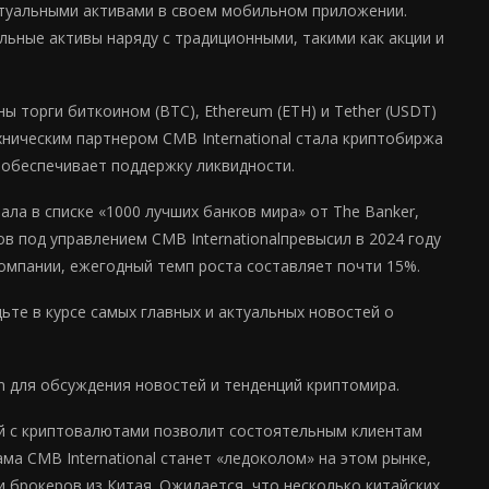
иртуальными активами в своем мобильном приложении.
льные активы наряду с традиционными, такими как акции и
ы торги биткоином (BTC), Ethereum (ETH) и Tether (USDT)
ническим партнером CMB International стала криптобиржа
 обеспечивает поддержку ликвидности.
ала в списке «1000 лучших банков мира» от The Banker,
в под управлением CMB Internationalпревысил в 2024 году
 компании, ежегодный темп роста составляет почти 15%.
те в курсе самых главных и актуальных новостей о
m для обсуждения новостей и тенденций криптомира.
й с криптовалютами позволит состоятельным клиентам
ма CMB International станет «ледоколом» на этом рынке,
и брокеров из Китая. Ожидается, что несколько китайских