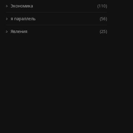
Экономика
(110)
я параллель
(56)
Явления
(25)