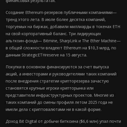
финансовых результатах.
Создание Ethereum-резервов публичными компаниями—
тренд этого лета. В июле более десятка компаний,
торгуемых на биржах, добавили миллиарды в токенах ETH
на свой корпоративный баланс. Три лидирующих
альткоин-фонда— Bitmine, SharpLink и The Ether Machine—
в общей сложности владеют Ethereum на $10,3 млрд, по
данным StrategicETHreserve на 15 августа.
Покупки в основном финансируются за счет выпуска
акций, а инвесторами и руководителями таких компаний
после внедрения стратегии крипторезерва зачастую
становятся крупные игроки крипторынка или
представители инфраструктурных проектов. Многие из
таких компаний до смены профиля летом 2025 года не
имели дела с криптовалютами ни в какой форме.
Доход Bit Digital от добычи биткоина ($6,6 млн) упал почти