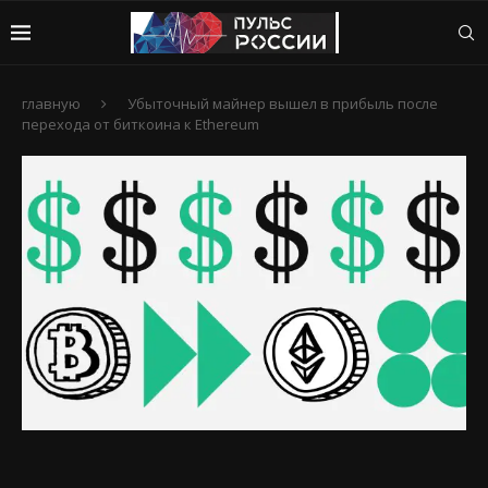
главную
Убыточный майнер вышел в прибыль после
перехода от биткоина к Ethereum