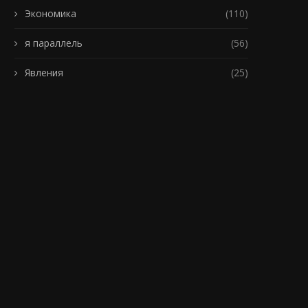
Экономика
(110)
я параллель
(56)
Явления
(25)