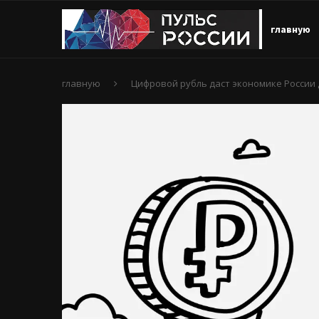
главную
главную
Цифровой рубль даст экономике России д