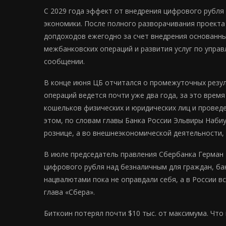
С 2029 года эффект от внедрения цифрового рубля
экономики. После полного разворачивания проекта 
допдоходов ежегодно за счет внедрения основанны
межбанковских операций и развития услуг по упра
сообщении.
В конце июня ЦБ отчитался о промежуточных резул
операций ведется почти уже два года, за это вре
кошельков физических и юридических лиц и проведе
этом, по словам главы Банка России Эльвиры Наби
рознице, а во внешнеэкономической деятельности,
В июле председатель правления Сбербанка Герман 
цифрового рубля над безналичным для граждан, бан
нацвалютами пока не оправдали себя, а в России в
глава «Сбера».
Биткоин потерял почти $10 тыс. от максимума. Чт