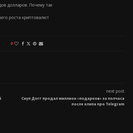
рдов долларов. Почему так
шего роста криптовалют
0
next post
й
Снуп Догг продал миллион «подарков» за полчаса
после клипа про Telegram