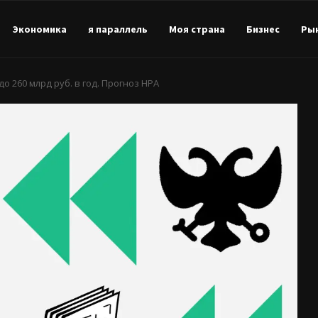
Экономика
я параллель
Моя страна
Бизнес
Ры
о 260 млрд руб. в год. Прогноз НРА