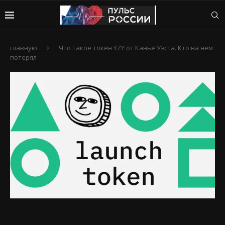
главную
Что такое токен YZY от Канье Уэста. Кто на нем
потерял