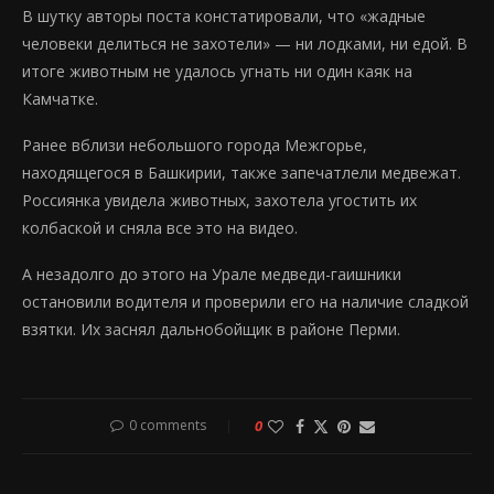
В шутку авторы поста констатировали, что «жадные
человеки делиться не захотели» — ни лодками, ни едой. В
итоге животным не удалось угнать ни один каяк на
Камчатке.
Ранее вблизи небольшого города Межгорье,
находящегося в Башкирии, также запечатлели медвежат.
Россиянка увидела животных, захотела угостить их
колбаской и сняла все это на видео.
А незадолго до этого на Урале медведи-гаишники
остановили водителя и проверили его на наличие сладкой
взятки. Их заснял дальнобойщик в районе Перми.
0 comments
0