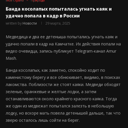
Моя страна
Природа
Банда косолапых попыталась угнать каяк и
удачно попала в кадр в России
written by
Новости
29 марта, 2025
Медведица и два ее детеныша попытались угнать каяк и
удачно попали в кадр на Камчатке. Их действия попали на
видео очевидца, запись публикует Telegram-канал Amur
Mash.
Банда косолапых, как заметно, спокойно ходит по
каменистому берегу и все обнюхивает, видимо, в поисках
лакомства. Поблизости же стоят каяки. Медведи обходят
зеленые, оранжевые и желтые лодки, а затем
останавливаются около крайнего красного каяка. Тогда
же один из медвежат попытался залезть в небольшую
лодку, но вскоре мать повела детенышей дальше, так что
зверю осталось лишь сойти на берег.