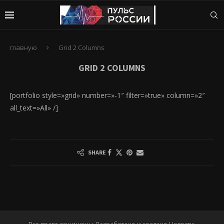
главную
Grid 2 Columns
GRID 2 COLUMNS
[portfolio style=»grid» number=»-1″ filter=»true» column=»2″
all_text=»All» /]
SHARE