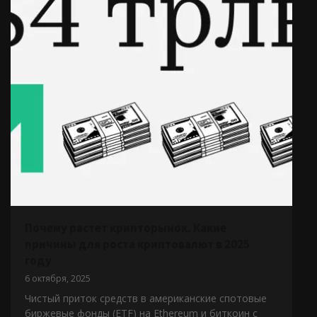
Почему растет крипторынок. Какие
причины для роста криптовалют в 2025
году
6 октября, 2025
Чистый приток средств в американские спотовые
биржевые фонды (ETF) на Ethereum и биткоин с