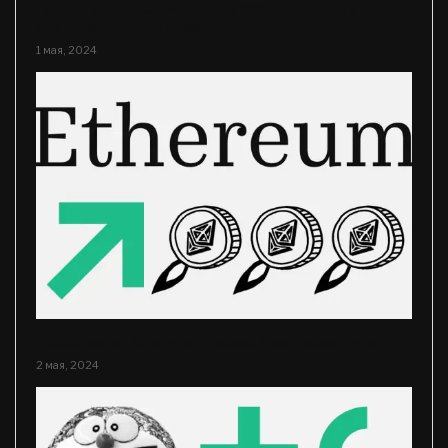
Прогноз крипторынка до конца 2025 года. Почему
криптовалюты продолжат рост
1 мая, 2024
Новый рекорд биткоина в цифрах. Простые карточки
2 мая, 2024