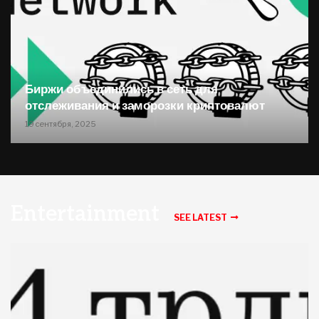
Биржи объединились в сеть для
отслеживания и заморозки криптовалют
19 сентября, 2025
Entertainment
SEE LATEST