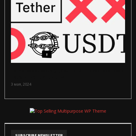
Tether заморозила $1,6 млн в USDT в секторе Газа и
перевыпустила для США
3 мая, 2024
SUBSCRIBE NEWSLETTER