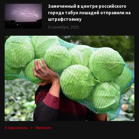
Замеченный в центре российского
города табун лошадей отправили на
штрафстоянку
9 сентября, 2025
я параллель
Явления
Гигантские глыбы льда «вспахали» российский