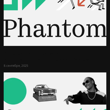
Кошелек Phantom запустит торговлю
криптовалютными фьючерсами. Какие условия
8 сентября, 2025