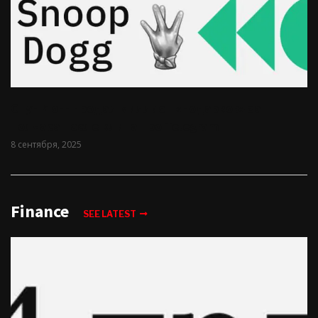
Снуп Догг продал миллион «подарков» за
полчаса после клипа про Telegram
8 сентября, 2025
Finance
SEE LATEST