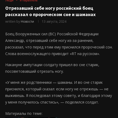
Люди
я параллель
Отрезавший себе ногу российский боец
рассказал о пророческом сне и шаманах
written by
Новости
13 августа, 2024
Боец Вооруженных сил (ВС) Российской Федерации
Александр, отрезавший себе ногу из-за ранения,
рассказал, что перед этим ему приснился пророческий сон.
Слова военнослужащего приводит «RT на русском».
Накануне ампутации солдату пришел во сне старик,
посоветовавший отрезать ногу.
«У меня же родственники — шаманы. И во сне старик
приснился, который сказал: если ногу не отрежешь — не
выживешь. Я последовал этому совету, и благодаря этому
у меня получилось спастись», — поделился солдат.
Материалы по теме: