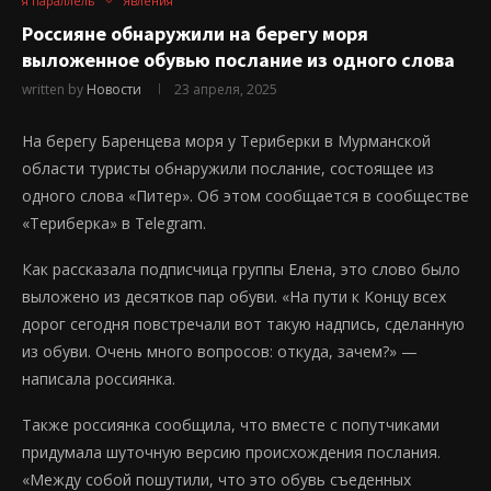
я параллель
Явления
Россияне обнаружили на берегу моря
выложенное обувью послание из одного слова
written by
Новости
23 апреля, 2025
На берегу Баренцева моря у Териберки в Мурманской
области туристы обнаружили послание, состоящее из
одного слова «Питер». Об этом сообщается в сообществе
«Териберка» в Telegram.
Как рассказала подписчица группы Елена, это слово было
выложено из десятков пар обуви. «На пути к Концу всех
дорог сегодня повстречали вот такую надпись, сделанную
из обуви. Очень много вопросов: откуда, зачем?» —
написала россиянка.
Также россиянка сообщила, что вместе с попутчиками
придумала шуточную версию происхождения послания.
«Между собой пошутили, что это обувь съеденных