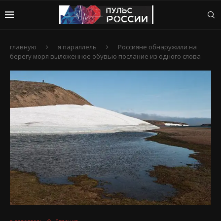
главную
я параллель
Россияне обнаружили на
берегу моря выложенное обувью послание из одного слова