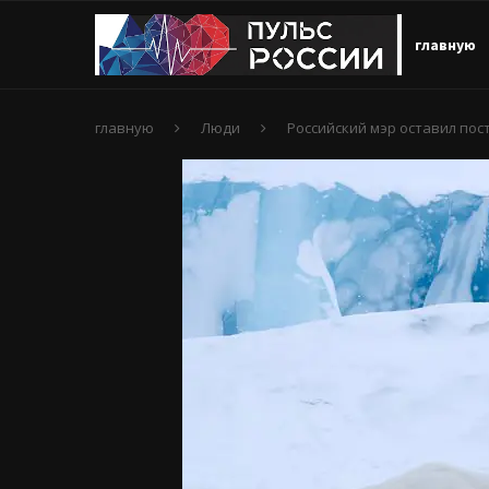
главную
главную
Люди
Российский мэр оставил пос