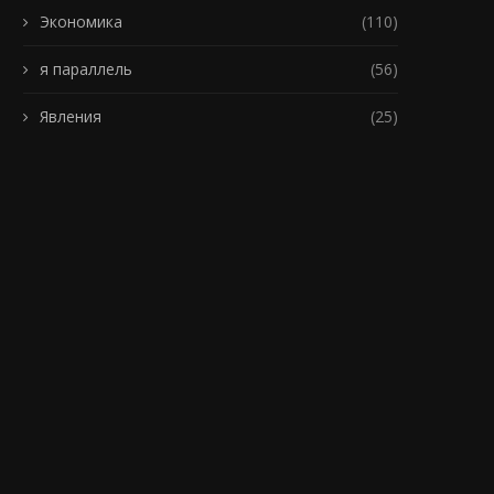
Экономика
(110)
я параллель
(56)
Явления
(25)
Россиянин проплыл 600
Гигантского морского 