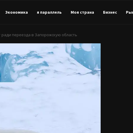
Экономика
я параллель
Моя страна
Бизнес
Ры
т ради переезда в Запорожскую область