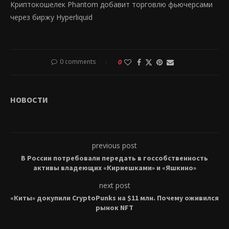
Криптокошелек Phantom добавит торговлю фьючерсами
через биржу Hyperliquid
0 comments
0
НОВОСТИ
previous post
В России потребовали передать в госсобственность
активы владеющих «Кириешками» и «Яшкино»
next post
«Киты» докупили CryptoPunks на $11 млн. Почему оживился
рынок NFT