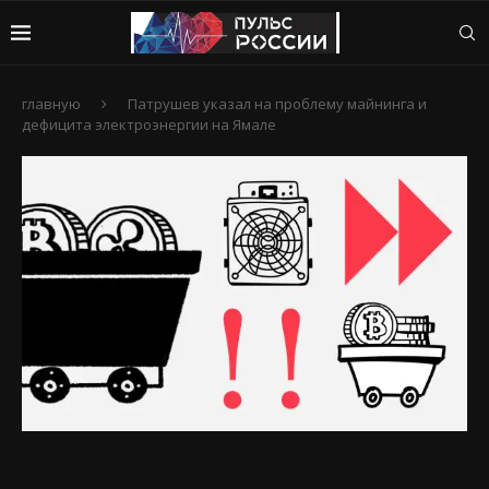
главную
Патрушев указал на проблему майнинга и
дефицита электроэнергии на Ямале