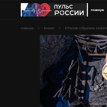
главную
главную
Бизнес
В России собрались запре