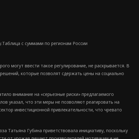
.
Таблица с суммами по регионам России
ого могут ввести такое регулирование, не раскрывается. В
 решений, которые позволят сдержать цены на социально
тило внимание на «серьезные риски» предлагаемого
лов указал, что эти меры не позволяют реагировать на
сектор инвестиционной привлекательности, что чревато
юза Татьяна Губина приветствовала инициативу, поскольку
ости от урожая лишают производителей мотивации и не