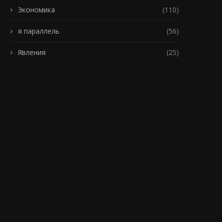
Экономика
(110)
я параллель
(56)
Явления
(25)