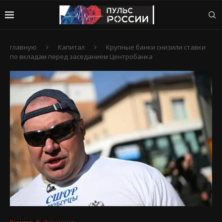
главную
Капитал
Крупные банки снизили ставки
по вкладам перед заседанием Центробанка