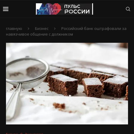
главную
Бизнес
Российский банк оштрафовали за
навязчивое общение с должником