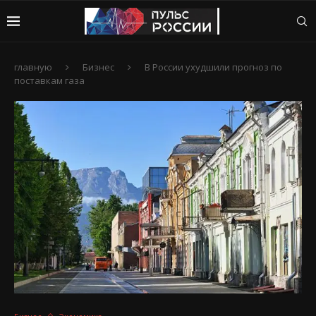
главную
Бизнес
В России ухудшили прогноз по
поставкам газа