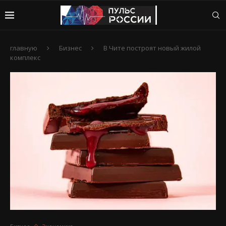
главную
Бизнес
В Чите построят новый жилой
комплекс